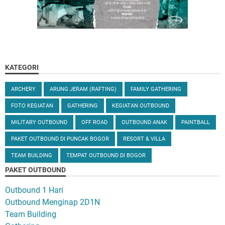
KATEGORI
ARCHERY
ARUNG JERAM (RAFTING)
FAMILY GATHERING
FOTO KEGIATAN
GATHERING
KEGIATAN OUTBOUND
MILITARY OUTBOUND
OFF ROAD
OUTBOUND ANAK
PAINTBALL
PAKET OUTBOUND DI PUNCAK BOGOR
RESORT & VILLA
TEAM BUILDING
TEMPAT OUTBOUND DI BOGOR
PAKET OUTBOUND
Outbound 1 Hari
Outbound Menginap 2D1N
Team Building